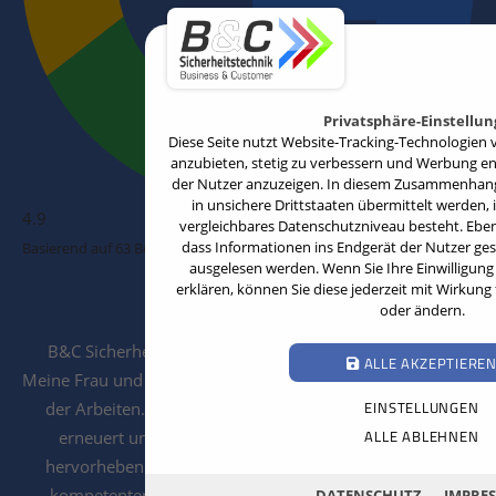
Privatsphäre-Einstellu
Diese Seite nutzt Website-Tracking-Technologien v
anzubieten, stetig zu verbessern und Werbung e
der Nutzer anzuzeigen. In diesem Zusammenhang 
in unsichere Drittstaaten übermittelt werden, 
4.9
vergleichbares Datenschutzniveau besteht. Ebenfa
dass Informationen ins Endgerät der Nutzer ge
Basierend auf 63 Bewertungen
ausgelesen werden. Wenn Sie Ihre Einwilligung 
erklären, können Sie diese jederzeit mit Wirkung
Stephan Frense
oder ändern.
12.03.2026
B&C Sicherheitstechnik ist ein klasse Unternehmen!!!
ALLE AKZEPTIERE
Meine Frau und ich sind sehr zufrieden mit der Ausführung
EINSTELLUNGEN
der Arbeiten. Unsere Alarmanlage wurde fachgerecht
ALLE ABLEHNEN
erneuert und funktioniert einwandfrei. Besonders
hervorheben möchten wir den sehr freundlichen und
kompetenten Service.Vater und Sohn haben äußerst
DATENSCHUTZ
IMPRE