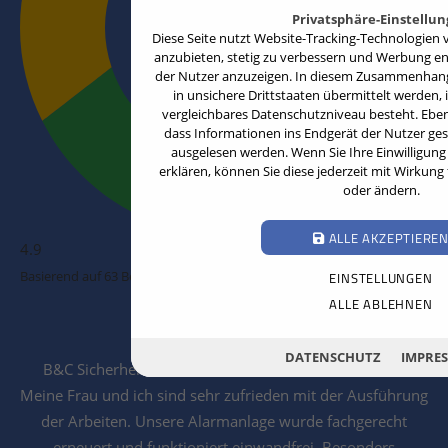
Privatsphäre-Einstellu
Diese Seite nutzt Website-Tracking-Technologien v
anzubieten, stetig zu verbessern und Werbung e
der Nutzer anzuzeigen. In diesem Zusammenhang 
in unsichere Drittstaaten übermittelt werden, 
vergleichbares Datenschutzniveau besteht. Ebenfa
dass Informationen ins Endgerät der Nutzer ge
ausgelesen werden. Wenn Sie Ihre Einwilligung 
erklären, können Sie diese jederzeit mit Wirkung
oder ändern.
ALLE AKZEPTIERE
4.9
Basierend auf 63 Bewertungen
EINSTELLUNGEN
ALLE ABLEHNEN
Stephan Frense
12.03.2026
DATENSCHUTZ
IMPRE
B&C Sicherheitstechnik ist ein klasse Unternehmen!!!
Meine Frau und ich sind sehr zufrieden mit der Ausführung
der Arbeiten. Unsere Alarmanlage wurde fachgerecht
erneuert und funktioniert einwandfrei. Besonders