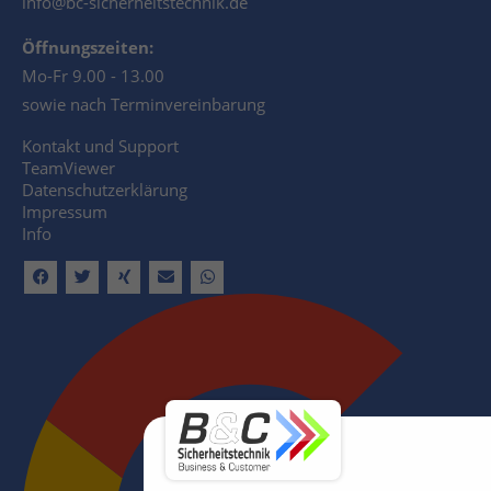
info@bc-sicherheitstechnik.de
Öffnungszeiten:
Mo-Fr 9.00 - 13.00
sowie nach Terminvereinbarung
Kontakt und Support
TeamViewer
Datenschutzerklärung
Impressum
Info