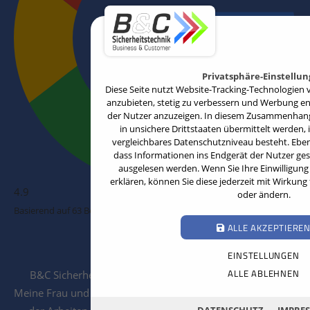
Privatsphäre-Einstellu
Diese Seite nutzt Website-Tracking-Technologien v
anzubieten, stetig zu verbessern und Werbung e
der Nutzer anzuzeigen. In diesem Zusammenhang 
in unsichere Drittstaaten übermittelt werden, 
vergleichbares Datenschutzniveau besteht. Ebenfa
dass Informationen ins Endgerät der Nutzer ge
ausgelesen werden. Wenn Sie Ihre Einwilligung 
erklären, können Sie diese jederzeit mit Wirkung
4.9
oder ändern.
Basierend auf 63 Bewertungen
ALLE AKZEPTIERE
Stephan Frense
EINSTELLUNGEN
12.03.2026
ALLE ABLEHNEN
B&C Sicherheitstechnik ist ein klasse Unternehmen!!!
Meine Frau und ich sind sehr zufrieden mit der Ausführung